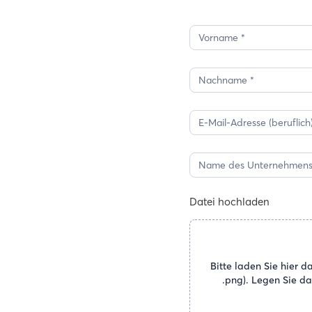
Listen
lassen
Datei hochladen
Bitte laden Sie hier d
.png). Legen Sie da