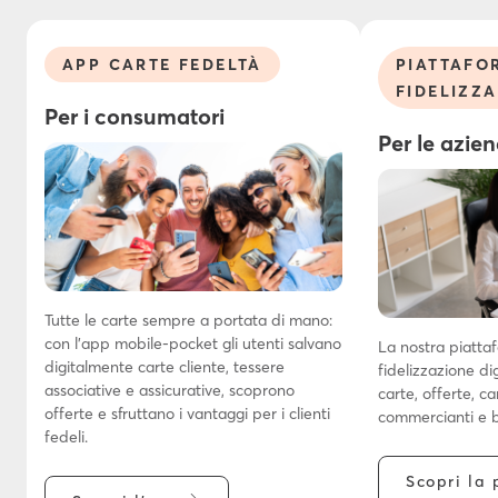
APP CARTE FEDELTÀ
PIATTAFO
FIDELIZZ
Per i consumatori
Per le azie
Tutte le carte sempre a portata di mano:
con l’app mobile-pocket gli utenti salvano
La nostra piatta
digitalmente carte cliente, tessere
fidelizzazione di
associative e assicurative, scoprono
carte, offerte, 
offerte e sfruttano i vantaggi per i clienti
commercianti e 
fedeli.
Scopri la